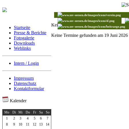
Keine Termine gefunden
Startseite
Presse & Berichte
Keine Termine gefunden am 19 Juni 2026
Fotogalerie
Downloads
Weblinks
Intern / Login
Impressum
Datenschutz
Kontaktformular
Kalender
Juni 2026
Mo
Di
Mi
Do
Fr
Sa
So
1
2
3
4
5
6
7
8
9
10
11
12
13
14