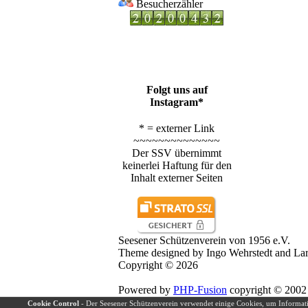
Besucherzähler
Folgt uns auf
Instagram*
* = externer Link
~~~~~~~~~~~~~~
Der SSV übernimmt
keinerlei Haftung für den
Inhalt externer Seiten
Seesener Schützenverein von 1956 e.V.
Theme designed by Ingo Wehrstedt and Lar
Copyright © 2026
Powered by
PHP-Fusion
copyright © 2002 
Released as free software without warranti
Cookie Control
- Der Seesener Schützenverein verwendet einige Cookies, um Informat