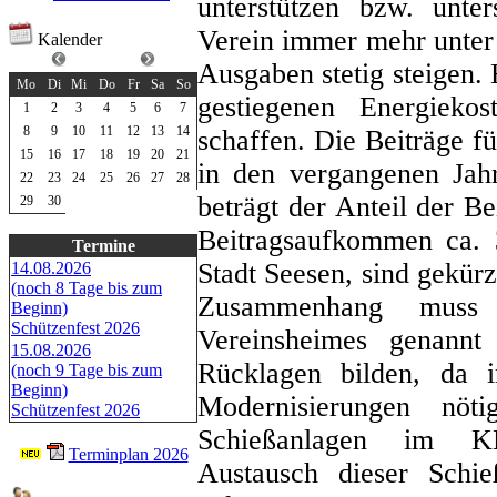
unterstützen bzw. unte
Verein immer mehr unter
Kalender
Juni 2026
Ausgaben stetig steigen.
Mo
Di
Mi
Do
Fr
Sa
So
gestiegenen Energiek
1
2
3
4
5
6
7
8
9
10
11
12
13
14
schaffen. Die Beiträge f
15
16
17
18
19
20
21
in den vergangenen Jahr
22
23
24
25
26
27
28
beträgt der Anteil der B
29
30
Beitragsaufkommen ca. 
Termine
Stadt Seesen, sind gekür
14.08.2026
(noch 8 Tage bis zum
Zusammenhang muss 
Beginn)
Schützenfest 2026
Vereinsheimes genann
15.08.2026
Rücklagen bilden, da 
(noch 9 Tage bis zum
Beginn)
Modernisierungen nö
Schützenfest 2026
Schießanlagen im KK
Terminplan 2026
Austausch dieser Schie