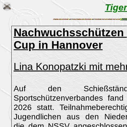
Tige
Nachwuchsschützen g
Cup in Hannover
Lina Konopatzki mit meh
Auf den Schießständ
Sportschützenverbandes fand
2026 statt. Teilnahmeberecht
Jugendlichen aus den Nieder
die dem NSSV angeschlossen 