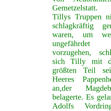
Gemetzelstatt
Tillys Truppen n
schlagkräftig ge
waren, um wei
ungefährdet
vorzugehen, schl
sich Tilly mit 
größten Teil sei
Heeres Pappenh
an,der Magdeb
belagerte. Es gel
Adolfs Vordr