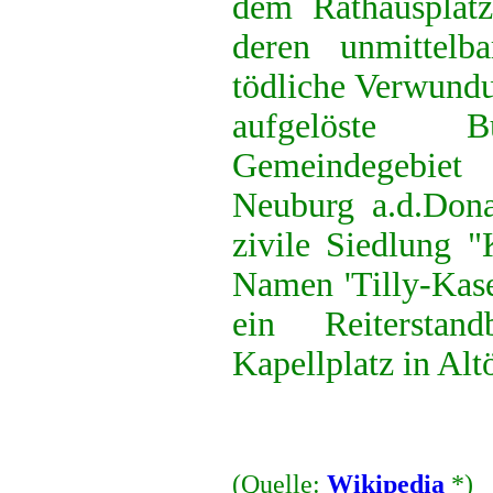
dem Rathausplatz
deren unmittelb
tödliche Verwundun
aufgelöste B
Gemeindegebie
Neuburg a.d.Dona
zivile Siedlung "
Namen 'Tilly-Kase
ein Reitersta
Kapellplatz in Altö
(Quelle:
Wikipedia
*)