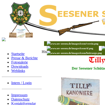
Historisches Sehusafest
Startseite
Presse & Berichte
Fotogalerie
Downloads
Der Seesener Schütze
Weblinks
Intern / Login
Impressum
Datenschutz
Kontaktformular