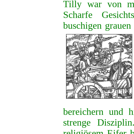
Tilly war von mi
Scharfe Gesicht
buschigen grauen
bereichern und h
strenge Diszipl
religiösem Eifer 