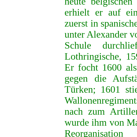
heute belgischen
erhielt er auf ei
zuerst in spanisch
unter Alexander v
Schule durchli
Lothringische, 15
Er focht 1600 als
gegen die Aufst
Türken; 1601 sti
Wallonenregiment
nach zum Artiller
wurde ihm von Max
Reorganisati