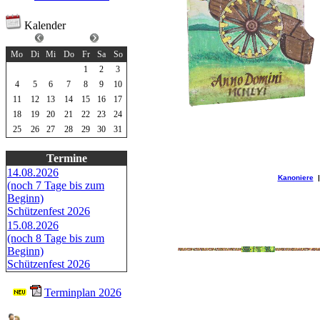
Kalender
Mai 2026
Mo
Di
Mi
Do
Fr
Sa
So
1
2
3
4
5
6
7
8
9
10
11
12
13
14
15
16
17
18
19
20
21
22
23
24
25
26
27
28
29
30
31
Termine
14.08.2026
Kanoniere
(noch 7 Tage bis zum
Beginn)
Schützenfest 2026
15.08.2026
(noch 8 Tage bis zum
Beginn)
Schützenfest 2026
Terminplan 2026