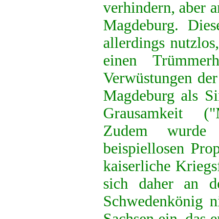
verhindern, aber 
Magdeburg. Dies
allerdings nutzlos
einen Trümmerh
Verwüstungen der 
Magdeburg als Si
Grausamkeit ("M
Zudem wurde 
beispiellosen Pro
kaiserliche Krieg
sich daher an d
Schwedenkönig ni
Sachsen ein, das e