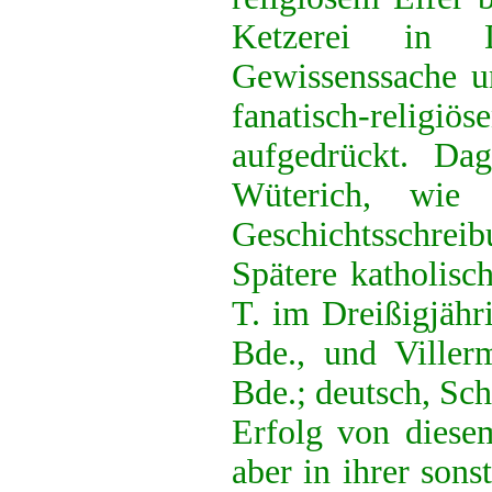
Ketzerei in 
Gewissenssache 
fanatisch-rel
aufgedrückt. Da
Wüterich, wie i
Geschichtsschreib
Spätere katholisch
T. im Dreißigjähr
Bde., und Viller
Bde.; deutsch, Sch
Erfolg von diesem
aber in ihrer sons