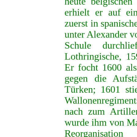
heute belgischen
erhielt er auf ei
zuerst in spanisch
unter Alexander v
Schule durchli
Lothringische, 15
Er focht 1600 als
gegen die Aufst
Türken; 1601 sti
Wallonenregiment
nach zum Artiller
wurde ihm von Max
Reorganisati