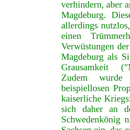
verhindern, aber 
Magdeburg. Dies
allerdings nutzlos
einen Trümmerh
Verwüstungen der 
Magdeburg als Si
Grausamkeit ("M
Zudem wurde 
beispiellosen Pro
kaiserliche Krieg
sich daher an d
Schwedenkönig ni
Sachsen ein, das e