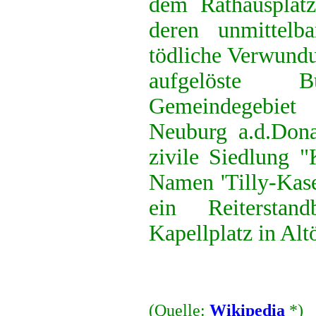
dem Rathausplatz
deren unmittelb
tödliche Verwundun
aufgelöste B
Gemeindegebie
Neuburg a.d.Dona
zivile Siedlung "
Namen 'Tilly-Kase
ein Reitersta
Kapellplatz in Altö
(Quelle:
Wikipedia
*)