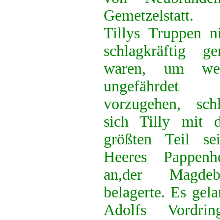
Gemetzelstatt
Tillys Truppen n
schlagkräftig ge
waren, um wei
ungefährdet
vorzugehen, schl
sich Tilly mit 
größten Teil sei
Heeres Pappenh
an,der Magdeb
belagerte. Es gel
Adolfs Vordr