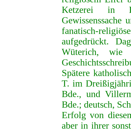
Ketzerei in 
Gewissenssache 
fanatisch-rel
aufgedrückt. Da
Wüterich, wie i
Geschichtsschreib
Spätere katholisch
T. im Dreißigjähr
Bde., und Viller
Bde.; deutsch, Sch
Erfolg von diesem
aber in ihrer sons