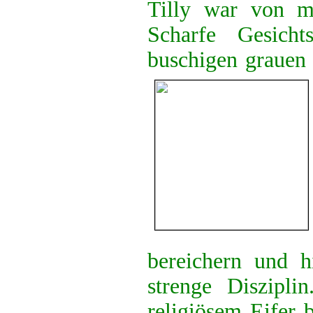
Tilly war von mi
Scharfe Gesicht
buschigen grauen
bereichern und h
strenge Diszipl
religiösem Eifer 