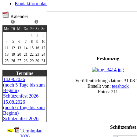
______________
Kontaktformular
Kalender
Mai 2026
Mo
Di
Mi
Do
Fr
Sa
So
1
2
3
4
5
6
7
8
9
10
11
12
13
14
15
16
17
18
19
20
21
22
23
24
Festumzug
25
26
27
28
29
30
31
Termine
14.08.2026
Veröffentlichungsdatum: 31.08.
(noch 5 Tage bis zum
Erstellt von:
teeshock
Beginn)
Fotos: 211
Schützenfest 2026
15.08.2026
(noch 6 Tage bis zum
Beginn)
Schützenfest 2026
Schützenfest
Terminplan
2026