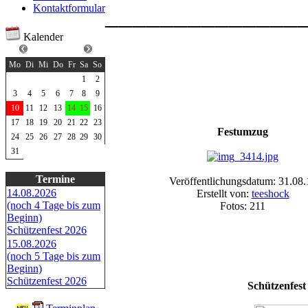
______________
Kontaktformular
Kalender
August 2026
Mo
Di
Mi
Do
Fr
Sa
So
1
2
3
4
5
6
7
8
9
10
11
12
13
14
15
16
17
18
19
20
21
22
23
Festumzug
24
25
26
27
28
29
30
31
Termine
Veröffentlichungsdatum: 31.08.
14.08.2026
Erstellt von:
teeshock
(noch 4 Tage bis zum
Fotos: 211
Beginn)
Schützenfest 2026
15.08.2026
(noch 5 Tage bis zum
Beginn)
Schützenfest 2026
Schützenfest