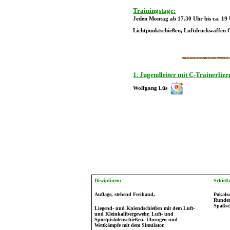
Trainingstage:
Jeden Montag ab 17.30 Uhr bis ca. 19
Lichtpunktschießen, Luftdruckwaffen G
1. Jugendleiter mit
C-Trainerlize
Wolfgang Lüs
Disziplinen:
Schieß
Auflage, stehend Freihand,
Pokals
Runden
Spaßsc
Liegend- und Kniendschießen mit dem Luft-
und Kleinkalibergewehr. Luft- und
Sportpistolenschießen. Übungen und
Wettkämpfe mit dem Simulator.