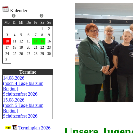
Kalender
August 2026
Mo
Di
Mi
Do
Fr
Sa
So
1
2
3
4
5
6
7
8
9
10
11
12
13
14
15
16
17
18
19
20
21
22
23
24
25
26
27
28
29
30
31
Termine
14.08.2026
(noch 4 Tage bis zum
Beginn)
Schützenfest 2026
15.08.2026
(noch 5 Tage bis zum
Beginn)
Schützenfest 2026
Unsere Jugend
Terminplan 2026