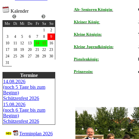
Alt- Senioren Königin
:
Kalender
August 2026
Kleiner König
:
Mo
Di
Mi
Do
Fr
Sa
So
1
2
Kleine Königin:
3
4
5
6
7
8
9
10
11
12
13
14
15
16
Kleine Jugendkönigin:
17
18
19
20
21
22
23
24
25
26
27
28
29
30
Pistolenkönig:
31
Prinzessin:
Termine
14.08.2026
(noch 5 Tage bis zum
Beginn)
Schützenfest 2026
15.08.2026
(noch 6 Tage bis zum
Beginn)
Schützenfest 2026
Terminplan 2026