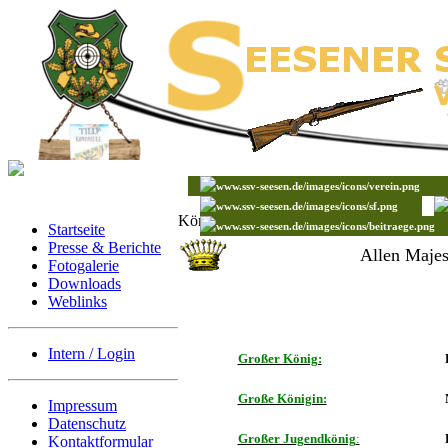
Könige 2015
Startseite
Presse & Berichte
Allen Majest
Fotogalerie
Downloads
Weblinks
Intern / Login
Großer König:
Große Königin:
Impressum
Datenschutz
Großer Jugendkönig
:
Kontaktformular