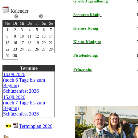
Große Jugendkönig
:
Kalender
Senioren König
:
Juni 2026
Mo
Di
Mi
Do
Fr
Sa
So
Kleiner König
:
1
2
3
4
5
6
7
8
9
10
11
12
13
14
Kleine Königin:
15
16
17
18
19
20
21
22
23
24
25
26
27
28
Pistolenkönig:
29
30
Termine
Prinzessin:
14.08.2026
(noch 6 Tage bis zum
Beginn)
Schützenfest 2026
15.08.2026
(noch 7 Tage bis zum
Beginn)
Schützenfest 2026
Terminplan 2026