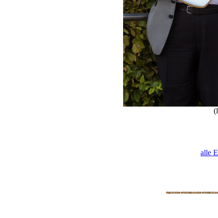
(l
alle 