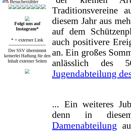
Besucherzähler
Traditionsvereine 
diesem Jahr aus meh
Folgt uns auf
Instagram*
auf dem Schützenpl
auch positivere Erei
* = externer Link
~~~~~~~~~~~~~~
an. Ein großes Somm
Der SSV übernimmt
keinerlei Haftung für den
anlässlich des 5
Inhalt externer Seiten
Jugendabteilung de
... Ein weiteres Ju
denn in diese
Damenabteilung
auf