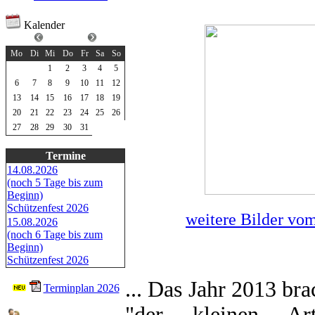
Kalender
Juli 2026
Mo
Di
Mi
Do
Fr
Sa
So
1
2
3
4
5
6
7
8
9
10
11
12
13
14
15
16
17
18
19
20
21
22
23
24
25
26
27
28
29
30
31
Termine
14.08.2026
(noch 5 Tage bis zum
Beginn)
Schützenfest 2026
weitere Bilder vo
15.08.2026
(noch 6 Tage bis zum
Beginn)
Schützenfest 2026
... Das Jahr 2013 bra
Terminplan 2026
"der kleinen Ar