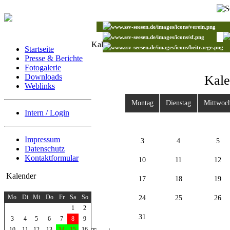
Kalender
Startseite
Presse & Berichte
Fotogalerie
Downloads
Kale
Weblinks
Montag
Dienstag
Mittwoc
Intern / Login
Impressum
3
4
5
Datenschutz
Kontaktformular
10
11
12
Kalender
17
18
19
August 2026
Mo
Di
Mi
Do
Fr
Sa
So
24
25
26
1
2
31
3
4
5
6
7
8
9
10
11
12
13
14
15
16