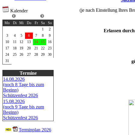
(je nach Einstellung Ihres Br
Kalender
August 2026
Mo
Di
Mi
Do
Fr
Sa
So
1
2
Erlassen durch
3
4
5
6
7
8
9
10
11
12
13
14
15
16
17
18
19
20
21
22
23
24
25
26
27
28
29
30
g
31
Termine
14.08.2026
(noch 8 Tage bis zum
Beginn)
Schützenfest 2026
15.08.2026
(noch 9 Tage bis zum
Beginn)
Schützenfest 2026
Terminplan 2026