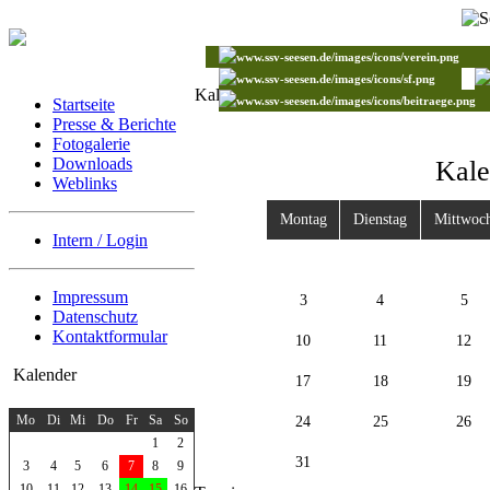
Kalender
Startseite
Presse & Berichte
Fotogalerie
Downloads
Kale
Weblinks
Montag
Dienstag
Mittwoc
Intern / Login
Impressum
3
4
5
Datenschutz
Kontaktformular
10
11
12
Kalender
17
18
19
August 2026
Mo
Di
Mi
Do
Fr
Sa
So
24
25
26
1
2
31
3
4
5
6
7
8
9
10
11
12
13
14
15
16