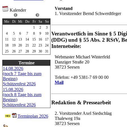
Vorstand
Kalender
1. Vorsitzender Bernd Schwerdtfeger
Mai 2026
Mo
Di
Mi
Do
Fr
Sa
So
1
2
3
Verantwortlich im Sinne § 5 Digi
4
5
6
7
8
9
10
(DDG) und § 55 Abs. 2 RStV, Be
11
12
13
14
15
16
17
Internetseite:
18
19
20
21
22
23
24
25
26
27
28
29
30
31
Webmaster Michael Winterfeld
Danziger Straße 20
Termine
38723 Seesen
14.08.2026
(noch 7 Tage bis zum
Telefon: +49 5381-7 69 00 00
Beginn)
Mail
Schützenfest 2026
15.08.2026
(noch 8 Tage bis zum
Beginn)
Redaktion & Pressearbeit
Schützenfest 2026
2. Vorsitzender Axel Siedschlag
Terminplan 2026
Thaleweg 19a
38723 Seesen