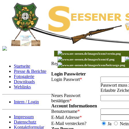
Registrieren
Startseite
Presse & Berichte
Login Passwörter
Fotogalerie
Login Passwort
*
Downloads
Passwort muss 
Weblinks
Erlaubte Zeiche
Neues Passwort
bestätigen
*
Intern / Login
Account Informationen
Benutzername
*
Impressum
E-Mail Adresse
*
Datenschutz
E-Mail verstecken?
Ja
Nein
Kontaktformular
Zur Person