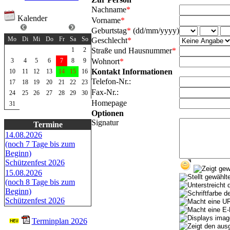
Nachname
*
Kalender
Vorname
*
August 2026
Geburtstag
*
(dd/mm/yyyy)
Mo
Di
Mi
Do
Fr
Sa
So
Geschlecht
*
Straße und Hausnummer
*
1
2
Wohnort
*
3
4
5
6
7
8
9
Kontakt Informationen
10
11
12
13
14
15
16
Telefon-Nr.:
17
18
19
20
21
22
23
Fax-Nr.:
24
25
26
27
28
29
30
Homepage
31
Optionen
Signatur
Termine
14.08.2026
(noch 7 Tage bis zum
Beginn)
Schützenfest 2026
15.08.2026
(noch 8 Tage bis zum
Beginn)
Schützenfest 2026
Terminplan 2026