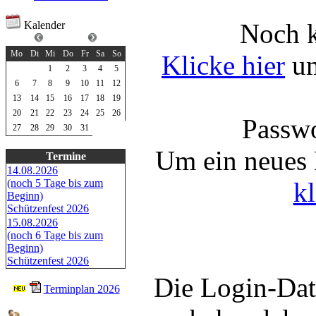
Noch k
Kalender
Juli 2026
Mo
Di
Mi
Do
Fr
Sa
So
Klicke hier
um
1
2
3
4
5
6
7
8
9
10
11
12
13
14
15
16
17
18
19
20
21
22
23
24
25
26
Passwo
27
28
29
30
31
Um ein neues 
Termine
14.08.2026
kl
(noch 5 Tage bis zum
Beginn)
Schützenfest 2026
15.08.2026
(noch 6 Tage bis zum
Beginn)
Schützenfest 2026
Die Login-Date
Terminplan 2026